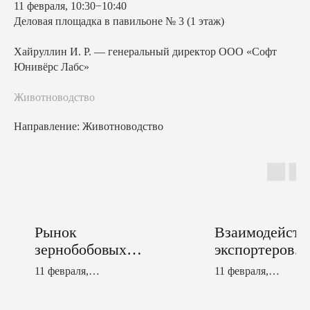
11 февраля, 10:30−10:40
Деловая площадка в павильоне № 3 (1 этаж)
Хайруллин И. Р. — генеральный директор ООО «Софт
Юнивёрс Лабс»
Животноводство
Направление: Животноводство
Рынок
Взаимодейств
зернобобовых и
экспортеров
масличных в
АПК РТ с
11 февраля,
11 февраля,
сезоне 2025-
Россельхознад
12:57−13:05
11:25−11:40
2026 г.
ром по РТ в
Зал № 1 (2 этаж)
Деловая площадка