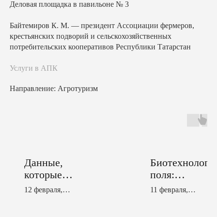
Деловая площадка в павильоне № 3
Байтемиров К. М. — президент Ассоциации фермеров,
крестьянских подворий и сельскохозяйственных
потребительских кооперативов Республики Татарстан
Услуги в АПК
Направление: Агротуризм
Данные,
Биотехнологи
которые
поля:
приносят
применение
12 февраля,
11 февраля,
прибыль и
микробиологи
15:50−16:05
13:45−13:55
увеличивают
ских удобрен
Деловая площадка
Зал № 1 (1 этаж)