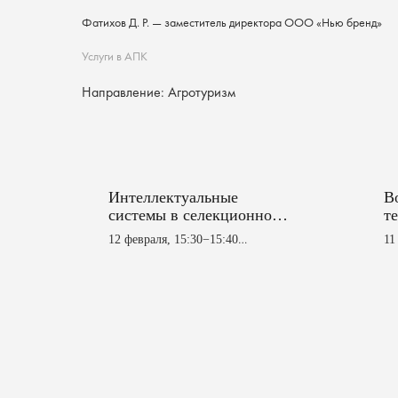
Фатихов Д. Р. — заместитель директора ООО «Нью бренд»
Услуги в АПК
Направление: Агротуризм
Интеллектуальные
В
системы в селекционной
т
работе: использование
12 февраля, 15:30−15:40
11
цифровых систем в
Зал № 1 (2 этаж)
Де
селекционном
3
семеноводстве
Хазиев А. З. — ФГБНУ
«ТатНИИсельхоз»
Ус
Цифровизация