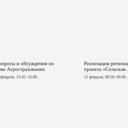
опросы и обсуждения по
Реализация регион
еме Агрострахование
проекта «Сельская
молодежь в 2025 год
 февраля, 15:45−16:00
12 февраля, 08:50−09:00
План на 2026 год»
ловая площадка в павильоне №
Деловая площадка в пав
3 (1 этаж)
М.М.Загидуллина — Предс
луги в АПК
региональной общественн
организации аграрного мо
объединения Республики Т
Загидуллина Миляуша Му