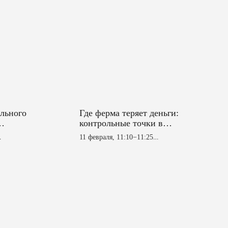
ального
Где ферма теряет деньги:
контрольные точки в
у.
санитарии, доении и
11 февраля, 11:10−11:25
кормлении, которые
ильоне №
Деловая площадка в павильоне №
нельзя игнорировать
3 (1 этаж)
едатель
ООО «ПК Ижсинтез-Химпром»
ой
лодёжного
Животноводство
атарстан
дарисова