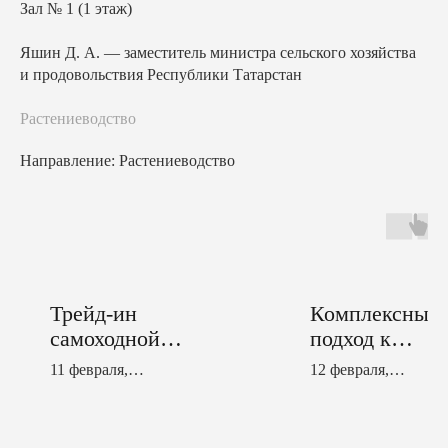
Зал № 1 (1 этаж)
Яшин Д. А. — заместитель министра сельского хозяйства
и продовольствия Республики Татарстан
Растениеводство
Направление: Растениеводство
Трейд-ин
Комплексный
самоходной
подход к
техники
профилактике
11 февраля,
12 февраля,
анаэробных
09:55−10:05
11:55−12:15
инфекций КР
Зал № 1 (2 этаж)
Зал №1 (2 этаж)