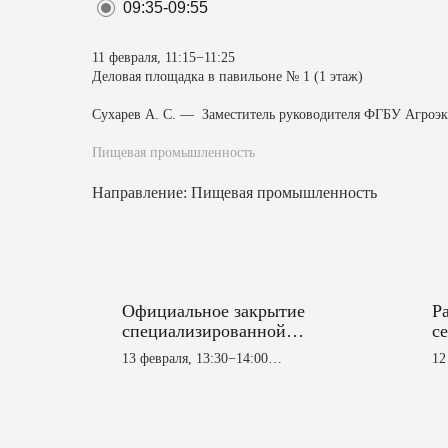
09:35-09:55
11 февраля, 11:15−11:25
Деловая площадка в павильоне № 1 (1 этаж)
Сухарев А. С. — Заместитель руководителя ФГБУ Агроэ
Пищевая промышленность
Направление: Пищевая промышленность
Официальное закрытие
Р
специализированной
с
сельскохозяйственной
13 февраля, 13:30−14:00
12
выставки достижений
Галерея, зона подписания
Де
АПК «Казань Агро»
№1
Заключительное слово
Заместителя Премьер-министра
Ко