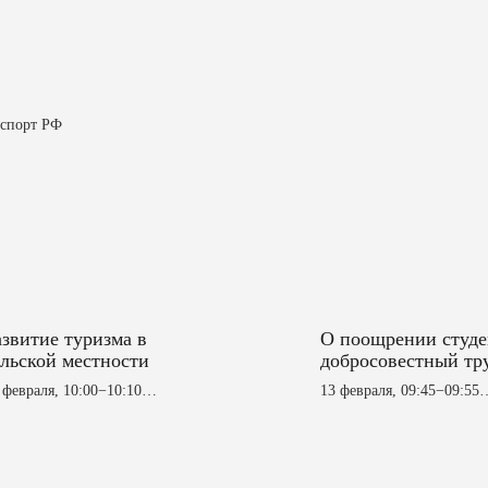
кспорт РФ
азвитие туризма в
О поощрении студе
ельской местности
добросовестный тру
высокие результаты
 февраля, 10:00−10:10
13 февраля, 09:45−09:55
работе поощрить
ловая площадка в павильоне
Деловая площадка в пав
студентов, участв
 (1 этаж)
3 (1 этаж)
в весенне-осенних
полевых и других р
тдусов Г. Г. — глава КФХ
Забигаев В. К. — директ