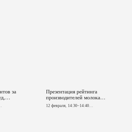
нтов за
Презентация рейтинга
д,
производителей молока
 в
Татарстана
12 февраля, 14:30−14:40
ильоне №
Деловая площадка в павильоне №
овавших
3 (1 этаж)
аботах
ор
Пирогов Д. В. — генеральный